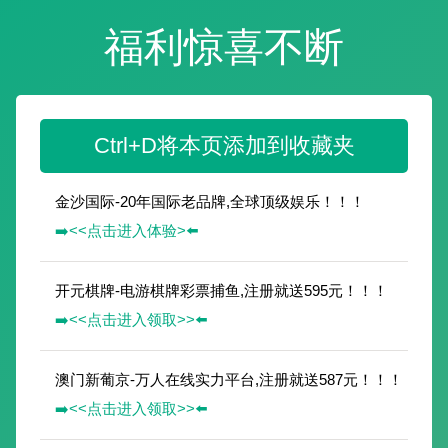
福利惊喜不断
Ctrl+D将本页添加到收藏夹
金沙国际-20年国际老品牌,全球顶级娱乐！！！
➡️<<点击进入体验>⬅️
开元棋牌-电游棋牌彩票捕鱼,注册就送595元！！！
➡️<<点击进入领取>>⬅️
澳门新葡京-万人在线实力平台,注册就送587元！！！
➡️<<点击进入领取>>⬅️